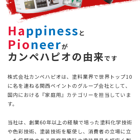
塗料の選び方
Ha
ppiness
カラーシミュレーション
と
Pio
neer
が
Q&A
カンペハピオの由来
です
関西ペイントHP
株式会社カンペハピオは、塗料業界で世界トップ10
に名を連ねる関西ペイントのグループ会社として、
国内における『家庭用』カテゴリーを担当していま
お問い合わせ
す。
当社は、創業60年以上の経験で培った塗料化学技術
や色彩技術、塗装技術を駆使し、消費者の立場に立