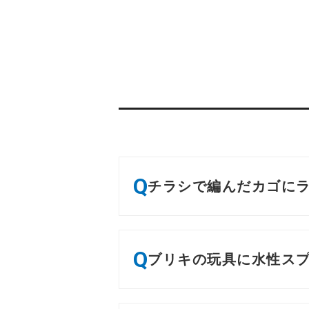
Q
チラシで編んだカゴに
Q
ブリキの玩具に水性ス