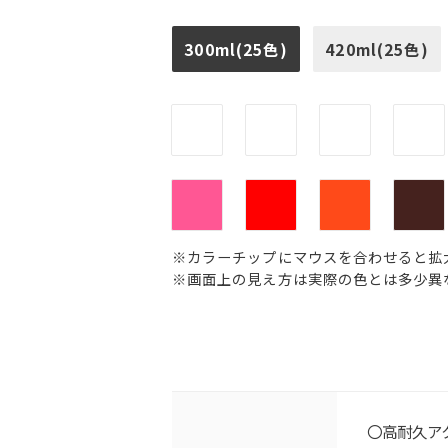
300ml(25色)
420ml(25色)
※カラーチップにマウスを合わせると拡
※画面上の見え方は実際の色とは多少異
〇高耐久ア