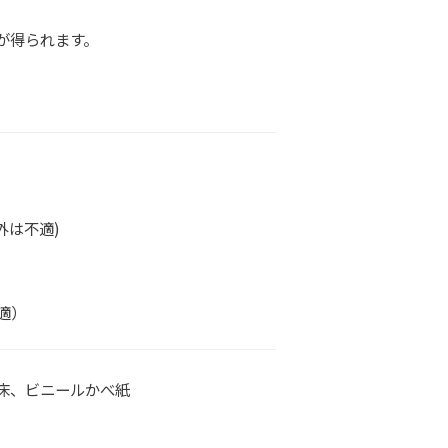
が得られます。
外は不適)
適）
床、ビニールかべ紙