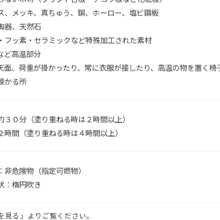
ス、メッキ、真ちゅう、銅、ホーロー、塩ビ鋼板
陶器、天然石
・フッ素・セラミックなど特殊加工された素材
など高温部分
天面、荷重が掛かったり、常に衣服が接したり、高温の物を置く椅
浸かる所
約３０分（塗り重ねる時は２時間以上）
２時間（塗り重ねる時は４時間以上）
：非危険物（指定可燃物）
状：楕円吹き
を見る」よりご覧ください。