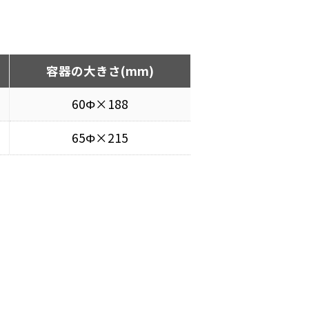
容器の大きさ(mm)
60Φ×188
65Φ×215