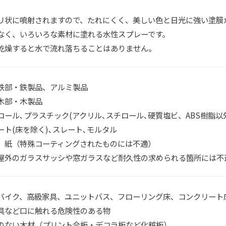
リ状に噴射されますので、たれにくく、美しい色と日光に強い塗膜
なく、いろいろな素材に塗れる水性スプレーです。
乾燥すると水で流れ落ちることはありません。
鉄部・鉄製品、アルミ製品
木部・木製品
ロール､プラスチック(アクリル､スチロール､硬質塩ビ、ABS樹脂以
ート(床を除く)､スレート､モルタル
、紙（特殊コーティングされたものには不適）
屋外のガラスサッシや窓ガラスなど耐久性の求められる箇所には不
バイク、高級家具、ユニットバス、フローリング床、コンクリート
具など口に触れる危険性のある物
のない木材（プリント合板・デコラ板など化粧板）