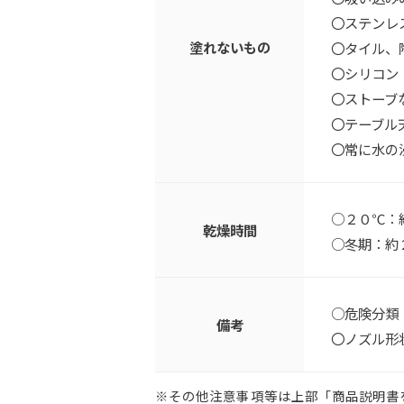
〇ステンレ
塗れないもの
〇タイル、
〇シリコン
〇ストーブ
〇テーブル
〇常に水の
○２０℃：
乾燥時間
○冬期：約
○危険分類
備考
〇ノズル形
※その他注意事項等は上部「商品説明書