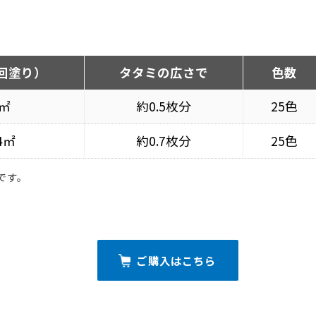
回塗り）
タタミの広さで
色数
1㎡
約0.5枚分
25色
.4㎡
約0.7枚分
25色
です。
ご購入はこちら