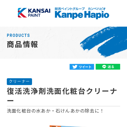
TOP
PRODUCTS
商品情報
商品検索
会社情報
サブメニュー開
クリーナー
閉
採用情報
復活洗浄剤洗面化粧台クリーナ
サブメニュー開
ー
閉
お知らせ
洗面化粧台の水あか・石けんあかの除去に！
塗装方法