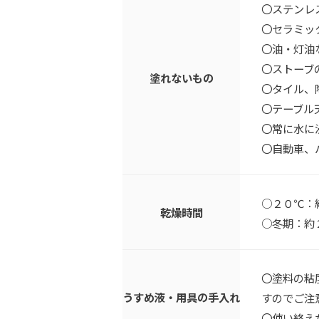
〇ステンレ
〇セラミッ
〇油・灯油
〇ストーブ
塗れないもの
〇タイル、
〇テーブル
〇常に水に
〇自動車、
○２０℃：
乾燥時間
○冬期：約
〇塗料の粘
うすめ液・用具の手入れ
すのでご注
〇使い終え