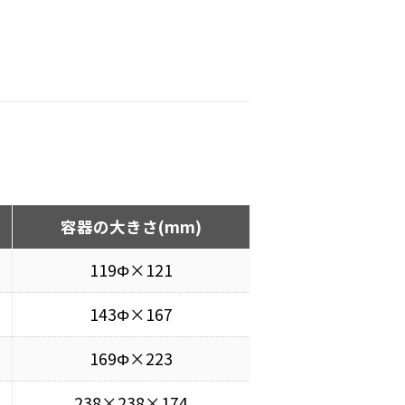
容器の大きさ(mm)
119Φ×121
143Φ×167
169Φ×223
238×238×174