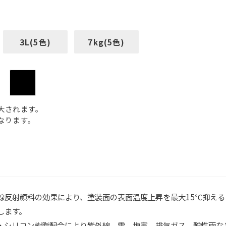
3L(5色)
7kg(5色)
大されます。
なります。
線反射顔料の効果により、塗装面の表面温度上昇を最大15℃抑え
します。
・シリコン樹脂配合により紫外線、雪、塩害、排気ガス、酸性雨な