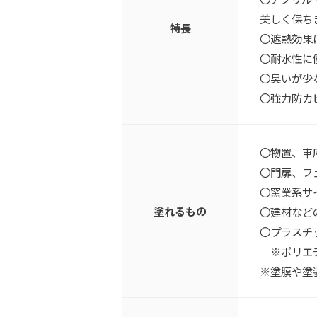
美しく保ち
特長
〇遮熱効果
〇耐水性に
〇臭いが少
〇強力防カ
〇物置、車
〇門扉、フ
〇窯業系サ
塗れるもの
〇建材など
〇プラスチ
※ポリエチ
※塗膜や塗