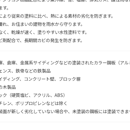
ます。
により従来の塗料に比べ、熱による素材の劣化を防ぎます。
優れ、お住まいの建物を雨水から守ります。
なく、乾燥が速く、塗りやすい水性塗料です。
ビ剤配合で、長期間カビの発生を防ぎます。
庫、倉庫、金属系サイディングなどの塗装されたカラー鋼板（アル
ェンス、鉄骨などの鉄製品
イディング、コンクリート壁、ブロック塀
の木製品
ック（硬質塩ビ、アクリル、ABS）
レン、ポリプロピレンなどは除く
装面が新しく劣化していない場合や、未塗装の鋼板には塗装できま