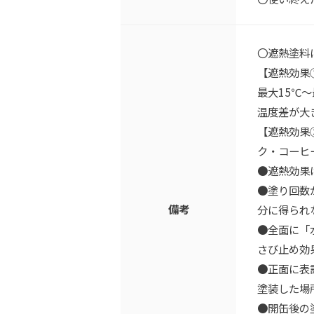
〇遮熱塗料
【遮熱効果
最大15℃
温度差が大
【遮熱効果
ク・コーヒ
●遮熱効果
●塗り回数
備考
分に得られ
●全面に「
さび止め効
●正面に表
塗装した場
●開缶後の