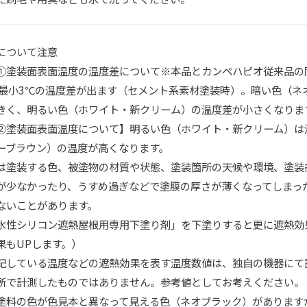
について注意
①塗装面表面温度の温度差について※本品とカンペハピオ従来品の
～最小3℃の温度差が出ます（セメント系素材塗装時）。暗い色（ネ
きく、明るい色（ホワイト・新クリーム）の温度差が小さくなりま
②塗装面表面温度について】明るい色（ホワイト・新クリーム）は
ーブラウン）の温度が高くなります。
は塗装する色、被塗物の材質や状態、塗装箇所の天候や環境、塗装
が少なかったり、うすめ過ぎなどで塗膜の厚さが薄くなってしまっ
ないことがあります。
水性シリコン遮熱屋根用専用下塗り剤」を下塗りすると更に遮熱効
果もUPします。）
記している温度などの遮熱効果を表す温度数値は、独自の機器にて
所で計測したものではありません。参考値としてお考えください。
塗料の色が色見本と異なって見える色（ネオブラック）があります