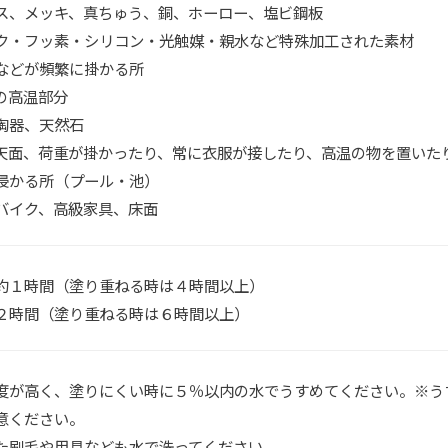
ス、メッキ、真ちゅう、銅、ホーロー、塩ビ鋼板
ク・フッ素・シリコン・光触媒・親水など特殊加工された素材
などが頻繁に掛かる所
の高温部分
陶器、天然石
天面、荷重が掛かったり、常に衣服が接したり、高温の物を置いた
浸かる所（プール・池）
バイク、高級家具、床面
約１時間（塗り重ねる時は４時間以上）
２時間（塗り重ねる時は６時間以上）
度が高く、塗りにくい時に５％以内の水でうすめてください。※う
意ください。
た刷毛や用具なども水で洗ってください。