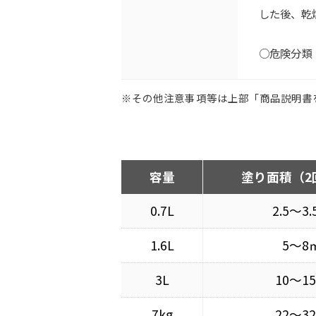
した後、乾
○危険分類
※その他注意事項等は上部「商品説明書
容量
塗り面積（2
0.7L
2.5〜3
1.6L
5〜8
3L
10〜1
7kg
22〜3