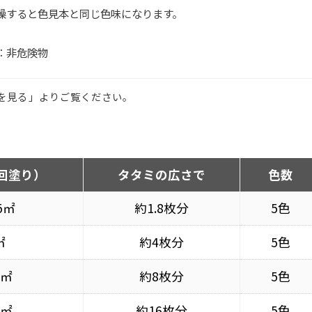
燥すると色見本と同じ色味になります。
：非危険物
を見る」よりご覧ください。
回塗り）
タタミの広さで
色数
.5㎡
約1.8枚分
5色
㎡
約4枚分
5色
5㎡
約8枚分
5色
2㎡
約16枚分
5色