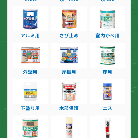
アルミ用
さび止め
室内かべ用
外壁用
屋根用
床用
下塗り用
木部保護
ニス