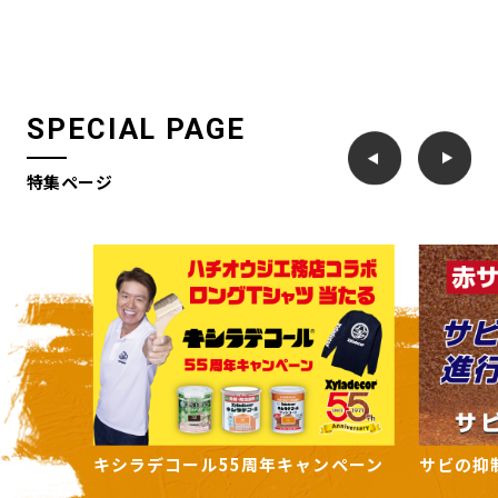
SPECIAL PAGE
特集ページ
ンペーン
サビの抑制をSTOP「サビ転換剤」
住まいの
ーズ」