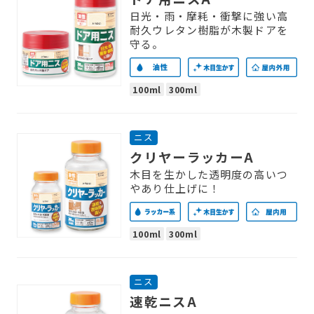
日光・雨・摩耗・衝撃に強い高
耐久ウレタン樹脂が木製ドアを
守る。
100ml
300ml
ニス
クリヤーラッカーA
木目を生かした透明度の高いつ
やあり仕上げに！
100ml
300ml
ニス
速乾ニスA