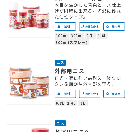
木目を生かした着色とニス仕上
げが同時に出来る。光沢に優れ
た油性タイプ。
100ml
300ml
0.7L
1.6L
300ml(スプレー)
ニス
外部用ニス
日光・雨に強い高耐久一液ウレ
タン樹脂が屋外木部を守る。
0.7L
1.6L
3L
ニス
ドア用ニスA