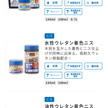
100ml
300ml
0.7L
ニス
水性ウレタン着色ニス
木目を生かした着色とニス仕上
げが同時に出来る。高耐久ウレ
タン樹脂配合！
100ml
300ml
ニス
油性ウレタン着色ニス