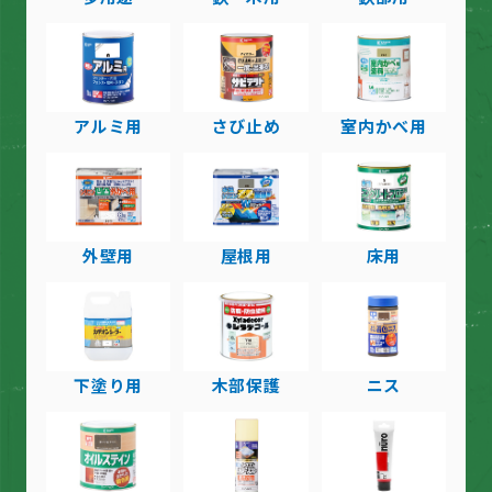
アルミ用
さび止め
室内かべ用
外壁用
屋根用
床用
下塗り用
木部保護
ニス