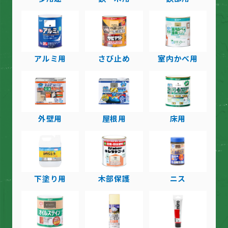
アルミ用
さび止め
室内かべ用
外壁用
屋根用
床用
下塗り用
木部保護
ニス