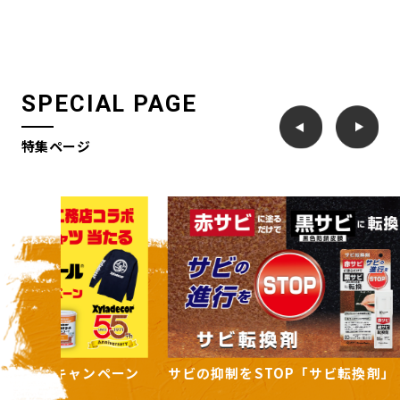
SPECIAL PAGE
特集ページ
ンペーン
サビの抑制をSTOP「サビ転換剤」
住まいの
ーズ」