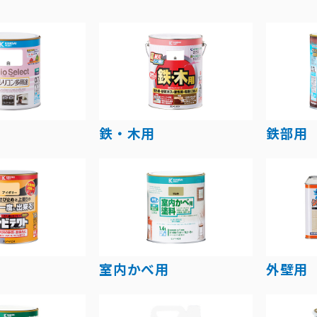
鉄・木用
鉄部用
室内かべ用
外壁用