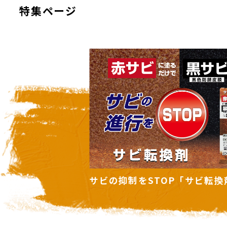
特集ページ
ビ転換剤」
住まいの暑さ対策に「遮熱塗料
ズ」