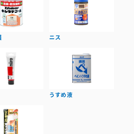
護
ニス
うすめ液