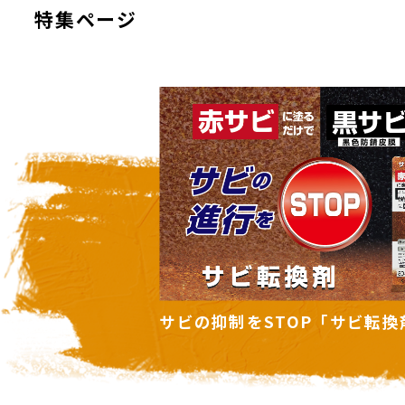
特集ページ
ビ転換剤」
住まいの暑さ対策に「遮熱塗料
ズ」