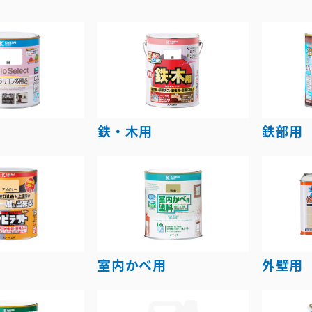
鉄・木用
鉄部用
室内かべ用
外壁用