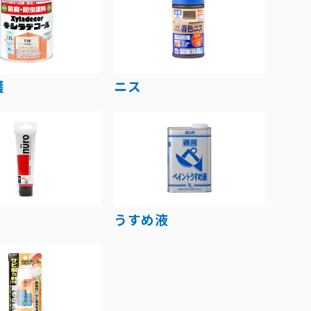
護
ニス
うすめ液