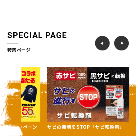
SPECIAL PAGE
特集ページ
ンペーン
サビの抑制をSTOP「サビ転換剤」
住まいの
ーズ」