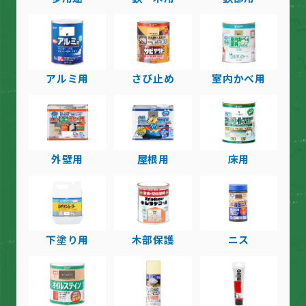
アルミ用
さび止め
室内かべ用
外壁用
屋根用
床用
下塗り用
木部保護
ニス