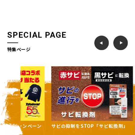
SPECIAL PAGE
特集ページ
ンペーン
サビの抑制をSTOP「サビ転換剤」
住まいの
ーズ」