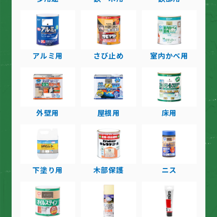
アルミ用
さび止め
室内かべ用
外壁用
屋根用
床用
下塗り用
木部保護
ニス