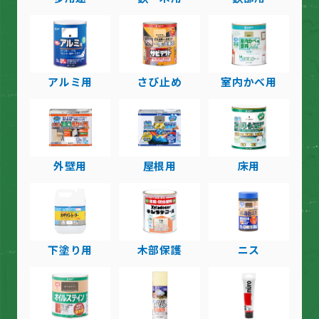
アルミ用
さび止め
室内かべ用
外壁用
屋根用
床用
下塗り用
木部保護
ニス