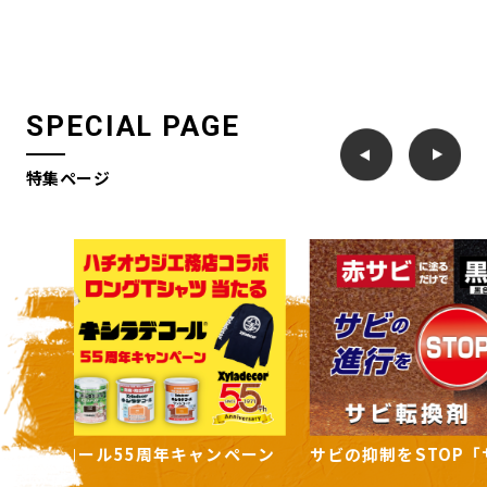
SPECIAL PAGE
特集ページ
ンペーン
サビの抑制をSTOP「サビ転換剤」
住まいの
ーズ」