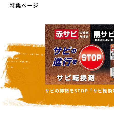
特集ページ
ビ転換剤」
住まいの暑さ対策に「遮熱塗料
ズ」