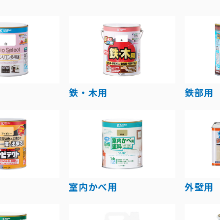
鉄・木用
鉄部用
室内かべ用
外壁用