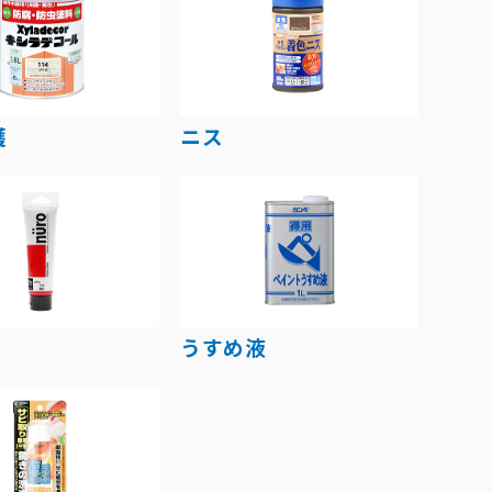
護
ニス
うすめ液