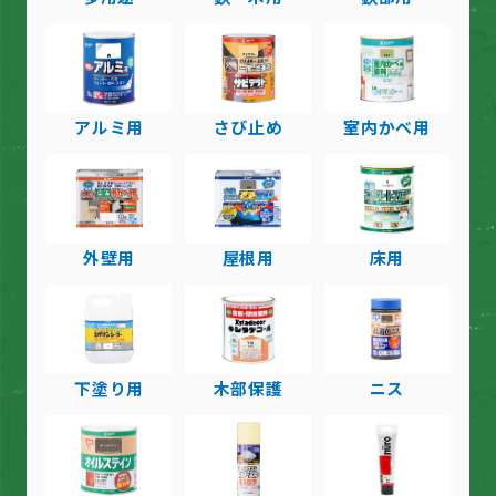
アルミ用
さび止め
室内かべ用
外壁用
屋根用
床用
下塗り用
木部保護
ニス