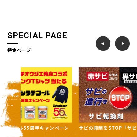
SPECIAL PAGE
特集ページ
ンペーン
サビの抑制をSTOP「サビ転換剤」
住まいの
ーズ」